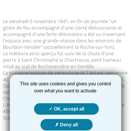
Le vendredi 5 novembre 1841, en fin de journée "un
globe de feu accompagné d'une clarté éblouissante et
accompagné d'une forte détonation a été vu traversant
l'espace avec une grande vitesse dans les environs de
Bourbon-Vendée" (actuellement la Roche-sur-Yon).
Le météore ainsi aperçu fut suivi de la chute d'une
pierre à Saint Christophe la Chartreuse, petit hameau
situé au sud de Rocheservière en Vendée.
La masse principale de cette chute (4,7 kg) est conservée
au Muséum d'histoire naturelle de Nantes depuis 1895.
This site uses cookies and gives you control
Quelques fragments de cette météorite sont conservés
over what you want to activate
dans d'autres Musées d'histoire naturelle : Paris,
Chicago, Vienne, Londres, ...
L'étude de cette météorite par le célèbre minéralogiste
OK, accept all
Alfred Lacroix en 1906, a été publiée à la Société des
Sciences Naturelles de l'Ouest de la France.
Deny all