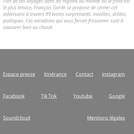
Fort de ses voyages dans les régions du monde où le froid est
le plus tenace, François Garde se propose de cerner cet
adversaire à travers 99 textes surprenants, insolites, drôles,
poétiques. Ces variations qui vous feront frissonner sont à
savourer bien au chaud.
Espace presse
Itinérance
Contact
Instagram
Facebook
Tik Tok
Youtube
Google
Soundcloud
Mentions légales