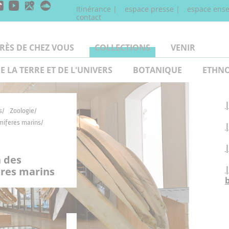
Itinérance
espace presse
espace ense
contact
RÈS DE CHEZ VOUS
COLLECTIONS
VENIR
E LA TERRE ET DE L'UNIVERS
BOTANIQUE
ETHNO
|
s
Zoologie
miferes marins
|
n des
|
es marins
b