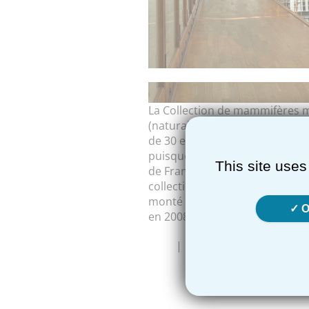
La Collection de mammifères ma
(naturalisations, moulages, squ
de 30 espèces différentes. Son
puisque l'on trouve trace d'u
This site uses
de François-René Dubuisson, m
collection reste le squelette
monté dans la salle d'ostéologi
O
en 2008.
| Responsable de la collec