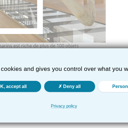
rins est riche de plus de 100 objets
elette entier, os divers...) correspondants à près
 histoire débute dès l'origine du Muséum,
n certain nombre de spécimens dans le catalogue
 cookies and gives you control over what you w
ais l'une des pièces maîtresses de cette
 d'un rorqual commun, échoué en 1991 à Donges,
e en 1995 et déplacé dans la galerie de zoologie
K, accept all
Deny all
Person
tion : Eric Guiho
Privacy policy